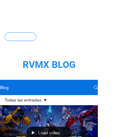
Contacto
RVMX BLOG
Blog
Todas las entradas
Todas las entradas
Videojuegos
Noticias de la
Load video
industria