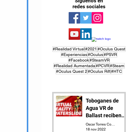
Síguenos en
redes sociales
#Realidad Virtual
#2021
#Oculus Quest
#Experiencias
#Oculus
#PSVR
#Facebook
#SteamVR
#Realidad Aumentada
#PCVR
#Steam
#Oculus Quest 2
#Oculus Rift
#HTC
Toboganes de
Agua VR de
Ballast reciben
actualización
Oscar Torres Contreras
18 nov 2022