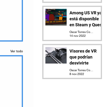
Among US VR ya
está disponible
en Steam y Quest
Oscar Torres Contreras
14 nov 2022
Visores de VR
Ver todo
que podrían
desvivirte
Oscar Torres Contreras
8 nov 2022