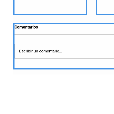
Comentarios
Escribir un comentario...
Esta tecnología puede
Cono
convertir el mundo real en
Meta,
arte.
Hori