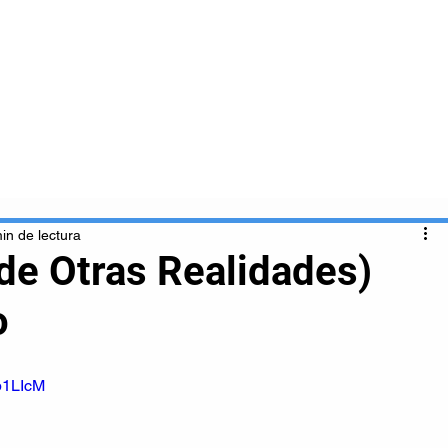
Inicio
Nosotros
Clientes
Servicios
in de lectura
e Otras Realidades)
o
p1LIcM