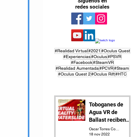
Síguenos en
redes sociales
#Realidad Virtual
#2021
#Oculus Quest
#Experiencias
#Oculus
#PSVR
#Facebook
#SteamVR
#Realidad Aumentada
#PCVR
#Steam
#Oculus Quest 2
#Oculus Rift
#HTC
Toboganes de
Agua VR de
Ballast reciben
actualización
Oscar Torres Contreras
18 nov 2022