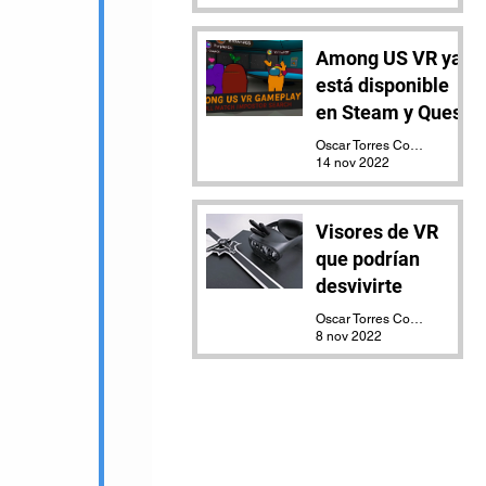
Among US VR ya
está disponible
en Steam y Quest
Oscar Torres Contreras
14 nov 2022
Visores de VR
que podrían
desvivirte
Oscar Torres Contreras
8 nov 2022