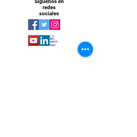
Síguenos en
redes
sociales
Toboganes de Agua VR
de Ballast reciben
actualización
Oscar Torres Contreras
18 nov 2022
Among US VR ya está
disponible en Steam y
Quest