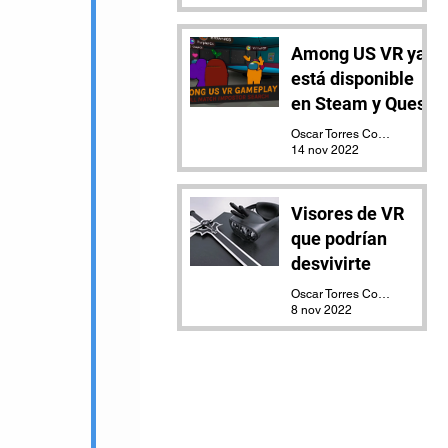
Among US VR ya
está disponible
en Steam y Quest
Oscar Torres Contreras
14 nov 2022
Visores de VR
que podrían
desvivirte
Oscar Torres Contreras
8 nov 2022