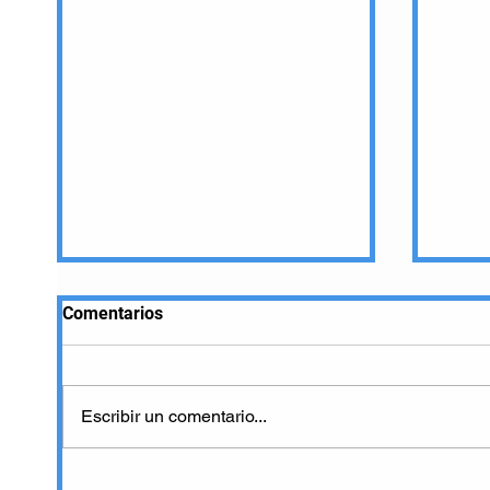
Comentarios
Escribir un comentario...
Toboganes de Agua VR de
Viso