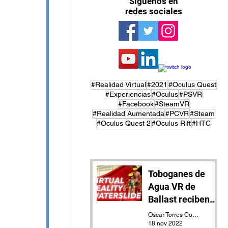
Síguenos en
redes sociales
#Realidad Virtual
#2021
#Oculus Quest
#Experiencias
#Oculus
#PSVR
#Facebook
#SteamVR
#Realidad Aumentada
#PCVR
#Steam
#Oculus Quest 2
#Oculus Rift
#HTC
Toboganes de
Agua VR de
Ballast reciben
actualización
Oscar Torres Contreras
18 nov 2022