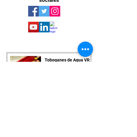
Toboganes de Agua VR
de Ballast reciben
actualización
Oscar Torres Contreras
18 nov 2022
Among US VR ya está
disponible en Steam y
Quest
Oscar Torres Contreras
14 nov 2022