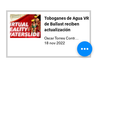
Toboganes de Agua VR
de Ballast reciben
actualización
Oscar Torres Contreras
18 nov 2022
Among US VR ya está
disponible en Steam y
Quest
Oscar Torres Contreras
14 nov 2022
Visores de VR que
podrían desvivirte
Oscar Torres Contreras