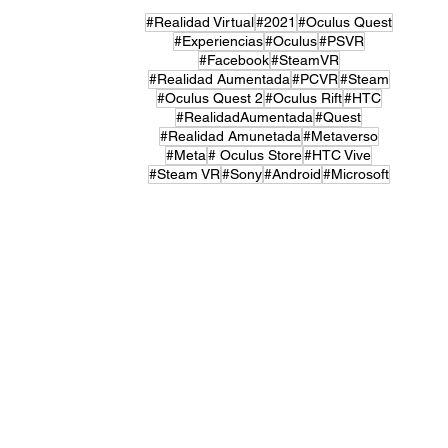
#Realidad Virtual
#2021
#Oculus Quest
#Experiencias
#Oculus
#PSVR
#Facebook
#SteamVR
#Realidad Aumentada
#PCVR
#Steam
#Oculus Quest 2
#Oculus Rift
#HTC
#RealidadAumentada
#Quest
#Realidad Amunetada
#Metaverso
#Meta
# Oculus Store
#HTC Vive
#Steam VR
#Sony
#Android
#Microsoft