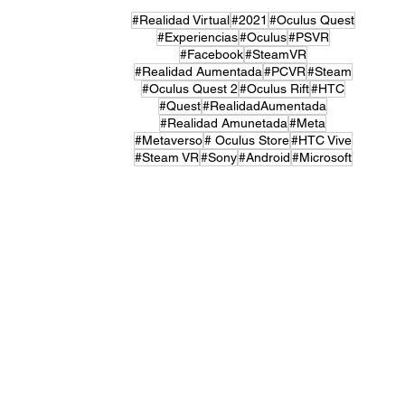
#Realidad Virtual
#2021
#Oculus Quest
#Experiencias
#Oculus
#PSVR
#Facebook
#SteamVR
#Realidad Aumentada
#PCVR
#Steam
#Oculus Quest 2
#Oculus Rift
#HTC
#Quest
#RealidadAumentada
#Realidad Amunetada
#Meta
#Metaverso
# Oculus Store
#HTC Vive
#Steam VR
#Sony
#Android
#Microsoft