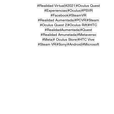
#Realidad Virtual
#2021
#Oculus Quest
#Experiencias
#Oculus
#PSVR
#Facebook
#SteamVR
#Realidad Aumentada
#PCVR
#Steam
#Oculus Quest 2
#Oculus Rift
#HTC
#RealidadAumentada
#Quest
#Realidad Amunetada
#Metaverso
#Meta
# Oculus Store
#HTC Vive
#Steam VR
#Sony
#Android
#Microsoft