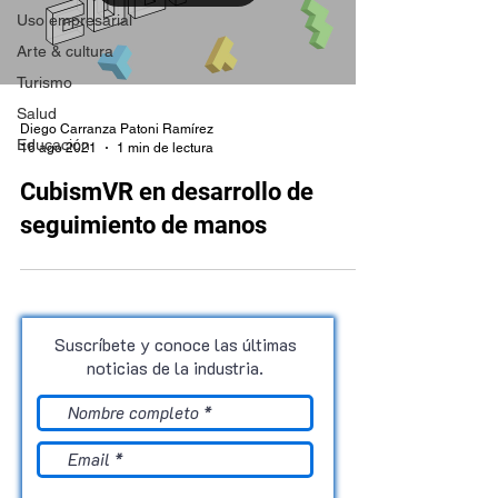
Uso empresarial
Arte & cultura
Turismo
Salud
Diego Carranza Patoni Ramírez
Educación
16 ago 2021
1 min de lectura
CubismVR en desarrollo de
seguimiento de manos
Suscríbete y conoce las últimas
noticias de la industria.