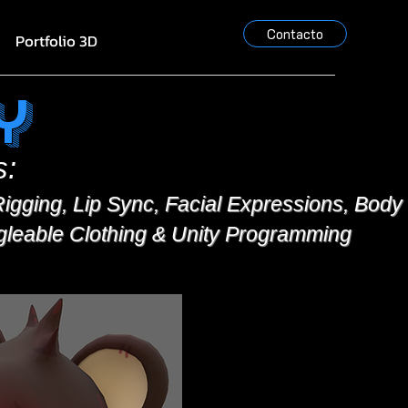
Contacto
Portfolio 3D
y
s:
igging, Lip Sync, Facial Expressions, Body 
leable Clothing & Unity Programming