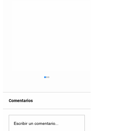
Comentarios
Visores de VR que
Ambiente del Señ
Escribir un comentario...
podrían desvivirte
los Anillos en VR