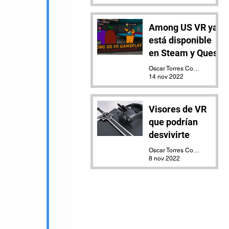
Among US VR ya
está disponible
en Steam y Quest
Oscar Torres Contreras
14 nov 2022
Visores de VR
que podrían
desvivirte
Oscar Torres Contreras
8 nov 2022