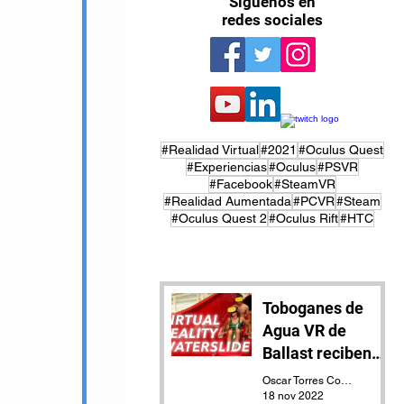
Síguenos en
redes sociales
#Realidad Virtual
#2021
#Oculus Quest
#Experiencias
#Oculus
#PSVR
#Facebook
#SteamVR
#Realidad Aumentada
#PCVR
#Steam
#Oculus Quest 2
#Oculus Rift
#HTC
Toboganes de
Agua VR de
Ballast reciben
actualización
Oscar Torres Contreras
18 nov 2022