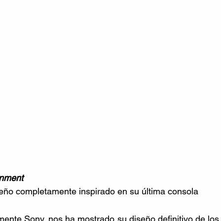
inment 
seño completamente inspirado en su última consola 
ente Sony, nos ha mostrado su diseño definitivo de los 