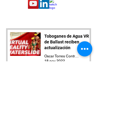
Toboganes de Agua VR
de Ballast reciben
actualización
Oscar Torres Contreras
18 nov 2022
Among US VR ya está
disponible en Steam y
Quest
Oscar Torres Contreras
14 nov 2022